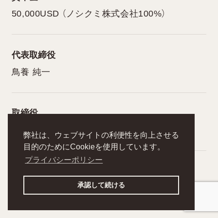
50,000USD （ノシクミ株式会社100%）
代表取締役
鳥養 純一
取締役
Daw Phoo Wai Thaw
弊社は、ウェブサイトの利便性を向上させる
目的のためにCookieを使用しています。
プライバシーポリシー
所在地
承認して続ける
227/B,1st floor, Thuta street, 4 ward, South
Okkalapa Township, Yangon