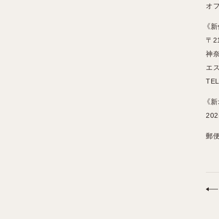
オ
《新
〒21
神奈
エス
TEL
《
20
郵