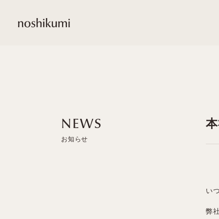
noshikumi
本
NEWS
い
弊