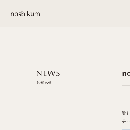
noshikumi
n
NEWS
弊社
是