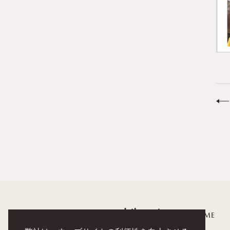
HOME
noshikumi