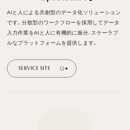
AIと人による共創型のデータ化ソリューション
です。分散型のワークフローを採用してデータ
入力作業をAIと人に有機的に振分、スケーラブ
ルなプラットフォームを提供します。
S
E
R
V
I
C
E
S
I
T
E
S
E
R
V
I
C
E
S
I
T
E