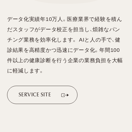
データ化実績年10万人。医療業界で経験を積ん
だスタッフがデータ校正を担当し、煩雑なパン
チング業務を効率化します。 AIと人の手で、健
診結果を高精度かつ迅速にデータ化。年間100
件以上の健康診断を行う企業の業務負担を大幅
に軽減します。
S
E
R
V
I
C
E
S
I
T
E
S
E
R
V
I
C
E
S
I
T
E