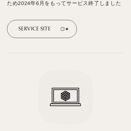
ため2024年6月をもってサービス終了しました
S
E
R
V
I
C
E
S
I
T
E
S
E
R
V
I
C
E
S
I
T
E