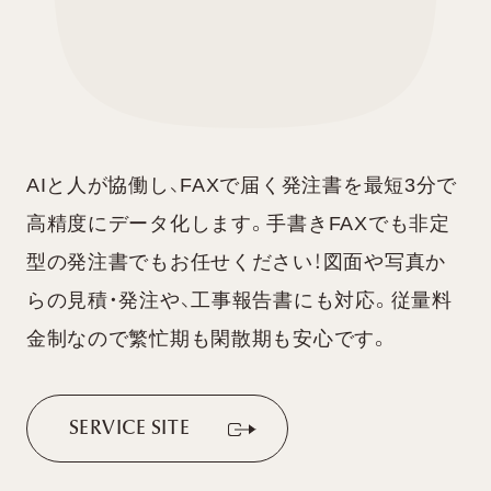
AIと人が協働し、FAXで届く発注書を最短3分で
高精度にデータ化します。手書きFAXでも非定
型の発注書でもお任せください！図面や写真か
らの見積・発注や、工事報告書にも対応。従量料
金制なので繁忙期も閑散期も安心です。
S
E
R
V
I
C
E
S
I
T
E
S
E
R
V
I
C
E
S
I
T
E