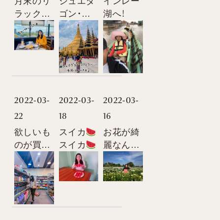
月末のリ
シュエダ
インレー
ラックス
ゴン・パ
湖へ！
タイム♥
ゴダ
2022-03-
2022-03-
2022-03-
22
18
16
欲しいも
スイカ
お花が綺
のが買う
スイカ
麗なんで
ときが一
スイカ
す
番幸せ