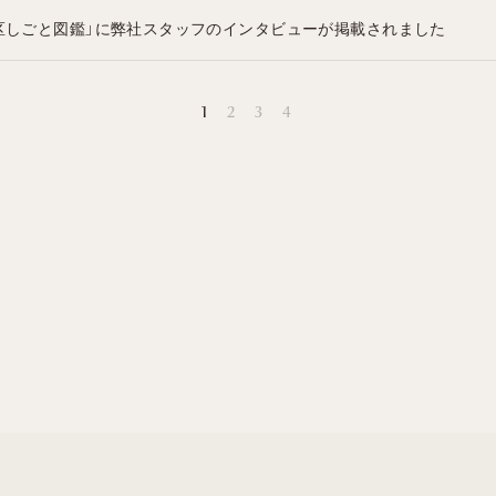
区しごと図鑑」に弊社スタッフのインタビューが掲載されました
1
2
3
4