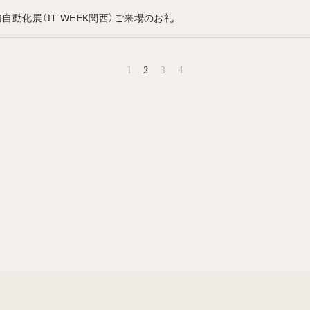
務自動化展（IT WEEK関西）ご来場のお礼
1
2
3
4